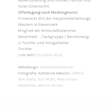
Gesamtplanung und Einbau, Fenster und
Türen (Internorm).
Offenlegung nach Mediengesetz:
Firmensitz (Ort der Hauptniederlassung):
Mautern in Steiermark
Mitglied der Wirtschaftskammer
Steiermark , Fachgruppe / Berufszweig:
LI Tischler und Holzgestalter
Tischler
Link WKO
Tischlerei Köck
Webdesign:
werbebueromaurer
Fotografie: Katharina Wassler,
CROCE
,
Tom Biela
,
Toni Muhr
,
Maximilian
Haidacher
,
Marion Wicher