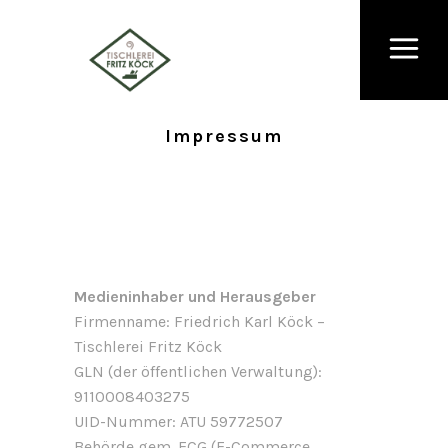
Impressum
Medieninhaber und Herausgeber
Firmenname: Friedrich Karl Köck –
Tischlerei Fritz Köck
GLN (der öffentlichen Verwaltung):
9110008403275
UID-Nummer: ATU 59772507
Behörde gem. ECG (E-Commerce